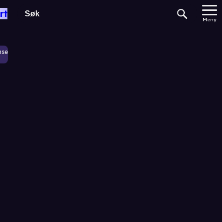
rt
Meny
nse