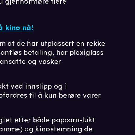
du gjennomføre flere
å kino nå!
m at de har utplassert en rekke
antløs betaling, har plexiglass
/ansatte og vasker
.
kt ved innslipp og i
ordres til å kun berøre varer
ngtet etter både popcorn-lukt
 samme) og kinostemning de