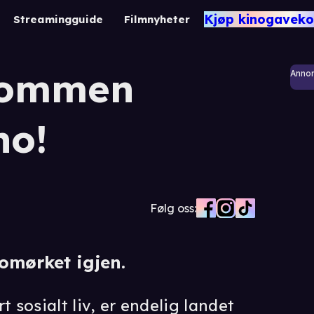
Kjøp kinogaveko
Streamingguide
Filmnyheter
lkommen
Anno
no!
Følg oss:
nomørket igjen.
t sosialt liv, er endelig landet