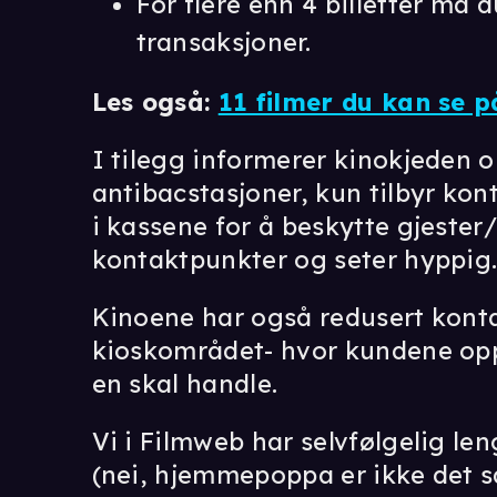
For flere enn 4 billetter må 
transaksjoner.
Les også:
11 filmer du kan se p
I tilegg informerer kinokjeden o
antibacstasjoner, kun tilbyr kont
i kassene for å beskytte gjester
kontaktpunkter og seter hyppig
Kinoene har også redusert konta
kioskområdet- hvor kundene oppf
en skal handle.
Vi i Filmweb har selvfølgelig le
(nei, hjemmepoppa er ikke det