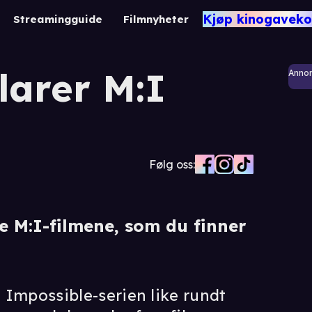
Kjøp kinogaveko
Streamingguide
Filmnyheter
larer M:I
Anno
Følg oss:
e M:I-filmene, som du finner
: Impossible-serien like rundt