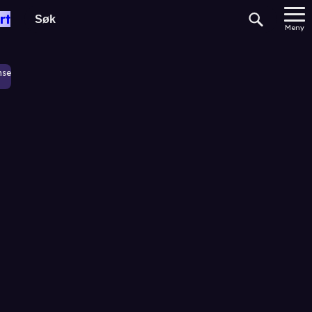
rt
Meny
nse