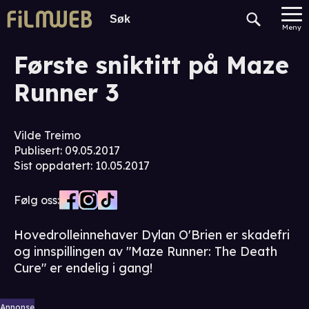
Meny
Første sniktitt på Maze
Runner 3
Vilde Treimo
Publisert
:
09.05.2017
Sist oppdatert
:
10.05.2017
Følg oss:
Hovedrolleinnehaver Dylan O'Brien er skadefri
og innspillingen av "Maze Runner: The Death
Cure" er endelig i gang!
Annonse