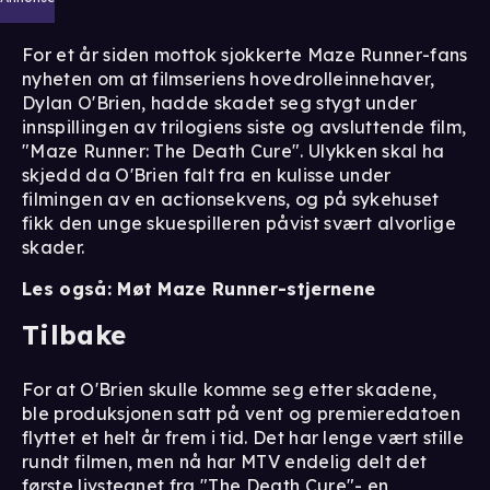
For et år siden mottok sjokkerte Maze Runner-fans
nyheten om at filmseriens hovedrolleinnehaver,
Dylan O'Brien, hadde skadet seg stygt under
innspillingen av trilogiens siste og avsluttende film,
"Maze Runner: The Death Cure". Ulykken skal ha
skjedd da O'Brien falt fra en kulisse under
filmingen av en actionsekvens, og på sykehuset
fikk den unge skuespilleren påvist
svært alvorlige
skader
.
Les også:
Møt Maze Runner-stjernene
Tilbake
For at O'Brien skulle komme seg etter skadene,
ble produksjonen satt på vent og premieredatoen
flyttet et helt år frem i tid. Det har lenge vært stille
rundt filmen, men nå har MTV endelig delt det
første livstegnet fra "The Death Cure"- en