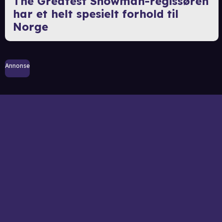
The Greatest Showman-regissøren
har et helt spesielt forhold til
Norge
Annonse