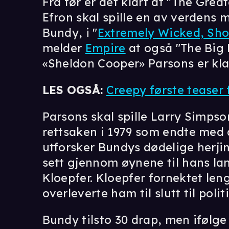
Fra før er det klart at "The Gre
Efron skal spille en av verdens 
Bundy, i "
Extremely Wicked, Shoc
melder
Empire
at også "The Big
«Sheldon Cooper» Parsons er klar
LES OGSÅ:
Creepy første teaser
Parsons skal spille Larry Simps
rettsaken i 1979 som endte med d
utforsker Bundys dødelige herji
sett gjennom øynene til hans la
Kloepfer. Kloepfer fornektet le
overleverte ham til slutt til politi
Bundy tilsto 30 drap, men ifølg