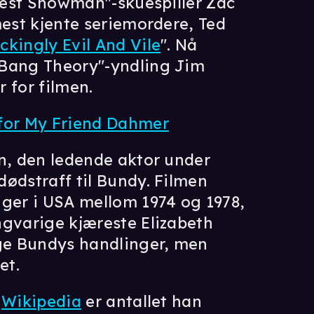
atest Showman"-skuespiller Zac
mest kjente seriemordere, Ted
kingly Evil And Vile
". Nå
 Bang Theory"-yndling Jim
 for filmen.
 for My Friend Dahmer
on, den ledende aktor under
ødstraff til Bundy. Filmen
nger i USA mellom 1974 og 1978,
ngvarige kjæreste Elizabeth
nge Bundys handlinger, men
et.
e
Wikipedia
er antallet han