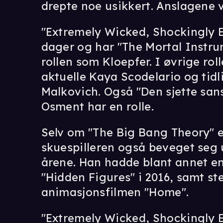
drepte noe usikkert. Anslagene va
"Extremely Wicked, Shockingly Ev
dager og har "The Mortal Instrume
rollen som Kloepfer. I øvrige rol
aktuelle Kaya Scodelario og tid
Malkovich. Også "Den sjette sans
Osment har en rolle.
Selv om "The Big Bang Theory" 
skuespilleren også beveget seg u
årene. Han hadde blant annet en
"Hidden Figures" i 2016, samt st
animasjonsfilmen "Home".
"Extremely Wicked, Shockingly Ev