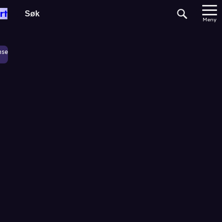
rt
Meny
nse