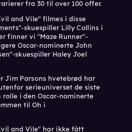
rierer fra 30 til over 100 offer.
il and Vile" filmes i disse
nts"-skuespiller Lilly Collins i
ler finner vi "Maze Runner"-
ligere Oscar-nominerte John
en"-skuespiller Haley Joel
er Jim Parsons hvetebrød har
tenfor serieuniverset de siste
 rolle i den Oscar-nominerte
emmen til Oh i
il and Vile" har ikke fått