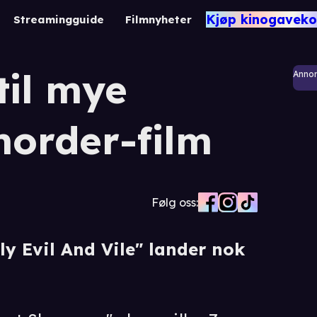
Kjøp kinogaveko
Streamingguide
Filmnyheter
til mye
Anno
morder-film
Følg oss:
y Evil And Vile" lander nok