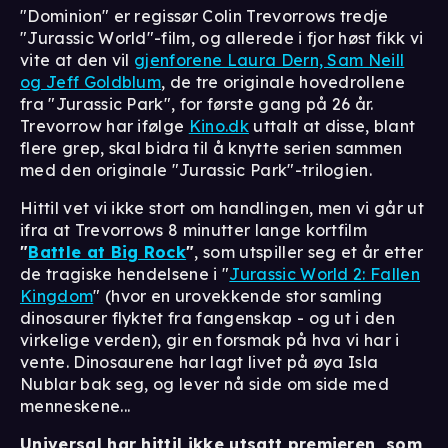
"Dominion" er regissør Colin Trevorrows tredje
"Jurassic World"-film, og allerede i fjor høst fikk vi
vite at den vil
gjenforene Laura Dern, Sam Neill
og Jeff Goldblum
, de tre originale hovedrollene
fra "Jurassic Park", for første gang på 26 år.
Trevorrow har ifølge
Kino.dk
uttalt at disse, blant
flere grep, skal bidra til å knytte serien sammen
med den originale "Jurassic Park"-trilogien.
Hittil vet vi ikke stort om handlingen, men vi går ut
ifra at Trevorrows 8 minutter lange kortfilm
"
Battle at Big Rock
"
, som utspiller seg et år etter
de tragiske hendelsene i "
Jurassic World 2: Fallen
Kingdom
" (hvor en urovekkende stor samling
dinosaurer flyktet fra fangenskap - og ut i den
virkelige verden), gir en forsmak på hva vi har i
vente. Dinosaurene har lagt livet på øya Isla
Nublar bak seg, og lever nå side om side med
menneskene...
Universal har hittil ikke utsatt premieren, som