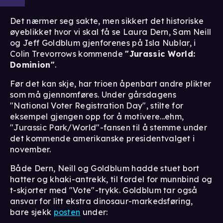
Det nærmer seg sakte, men sikkert det historiske
øyeblikket hvor vi skal få se Laura Dern, Sam Neill
og Jeff Goldblum gjenforenes på Isla Nublar, i
Colin Trevorrows kommende
"Jurassic World:
Dominion"
.
Før det kan skje, har trioen åpenbart andre plikter
som må gjennomføres. Under gårsdagens
"National Voter Registration Day", stilte for
eksempel gjengen opp for å motivere...ehm,
"Jurassic Park/World"-fansen til å stemme under
det kommende amerikanske presidentvalget i
november.
Både Dern, Neill og Goldblum hadde stuet bort
hatter og khaki-antrekk, til fordel for munnbind og
t-skjorter med "Vote"-trykk. Goldblum tar også
ansvar for litt ekstra dinosaur-markedsføring,
bare sjekk
posten
under: