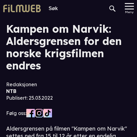
Meny
Kampen om Narvik:
Aldersgrensen for den
norske krigsfilmen
endres
Redaksjonen
NTB
Publisert
:
25.03.2022
Følg oss:
Aldersgrensen på filmen "Kampen om Narvik"
settes ned fra 15 til 12 år etter en endelig