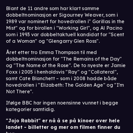
Blant de 11 andre som har klart samme
dobbeltnominasjon er Sigourney Weaver, som i
1989 var nominert for hovedrollen i" Gorillas in the
Mist" og for birollen i "Working Girl", og Al Pacino
som i 1993 var dobbeltaktuell kandidat for "Scent
of a Woman" og "Glengarry Glen Ross".
Året etter tro Emma Thompson til med
dobbeltnominasjon for "The Remains of the Day"
og "The Name of the Rose". De to nyeste er Jamie
Foxx i 2005 i henholdsvis "Ray" og "Collateral",
samt Cate Blanchett – som i 2008 hadde både
hovedrollen i "Elizabeth: The Golden Age" og "I'm
Not There".
Ifølge BBC har ingen noensinne vunnet i begge
kategorier samtidig.
"Jojo Rabbit" er nå å se på kinoer over hele
landet - billetter og mer om filmen finner du