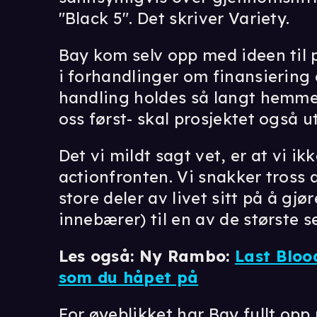
"Black 5". Det skriver Variety.
Bay kom selv opp med ideen til p
i forhandlinger om finansiering 
handling holdes så langt hemmel
oss først- skal prosjektet også u
Det vi mildt sagt vet, er at vi i
actionfronten. Vi snakker tross
store deler av livet sitt på å gj
innebærer) til en av de største 
Les også: Ny Rambo:
Last Bloo
som du håpet på
For øyeblikket har Bay fullt opp 