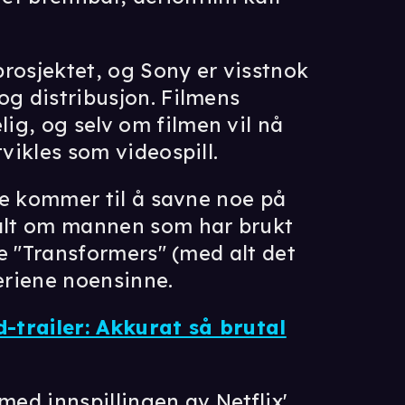
rosjektet, og Sony er visstnok
og distribusjon. Filmens
ig, og selv om filmen vil nå
tvikles som videospill.
kke kommer til å savne noe på
 alt om mannen som har brukt
øre "Transformers" (med alt det
seriene noensinne.
d-trailer: Akkurat så brutal
med innspillingen av Netflix'