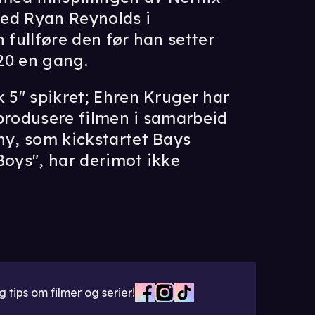
med Ryan Reynolds i
 fullføre den før han setter
020 en gang.
k 5" spikret; Ehren Kruger har
 produsere filmen i samarbeid
ny, som kickstartet Bays
Boys", har derimot ikke
 tips om filmer og serier!