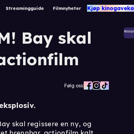
Kjøp kinogaveko
Streamingguide
Filmnyheter
M! Bay skal
Anno
actionfilm
Følg oss:
 eksplosiv.
ay skal regissere en ny, og
et brennbar, actionfilm kalt