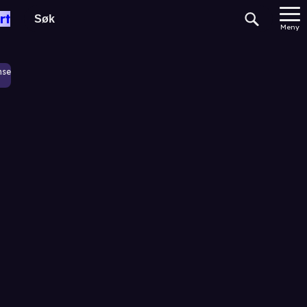
rt
Meny
nse