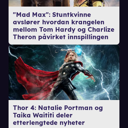
"Mad Max": Stuntkvinne
avslører hvordan krangelen
mellom Tom Hardy og Charlize
Theron påvirket innspillingen
Thor 4: Natalie Portman og
Taika Waititi deler
etterlengtede nyheter