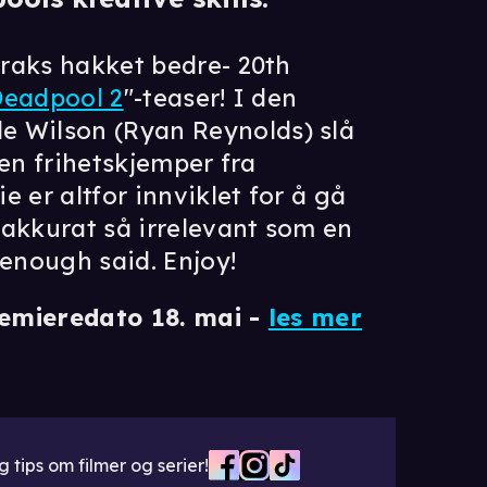
raks hakket bedre- 20th
Deadpool 2
"-teaser! I den
Wilson (Ryan Reynolds) slå
 en frihetskjemper fra
 er altfor innviklet for å gå
 akkurat så irrelevant som en
 enough said. Enjoy!
remieredato 18. mai -
les mer
 tips om filmer og serier!