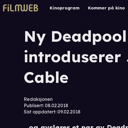
Kinoprogram
Kommer på kino
Ny Deadpool 
introduserer 
Cable
Redaksjonen
Publisert
:
08.02.2018
Sist oppdatert
:
09.02.2018
...og avslører et par av Deadp