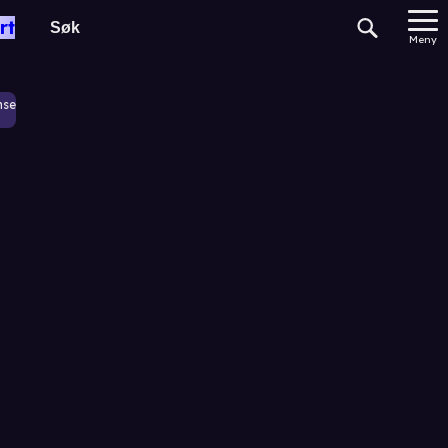
rt
Meny
nse