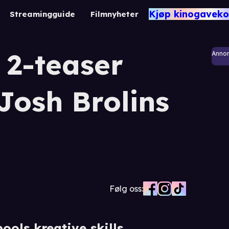
Kjøp kinogaveko
Streamingguide
Filmnyheter
2-teaser
Anno
Josh Brolins
Følg oss:
ools kreative skills.