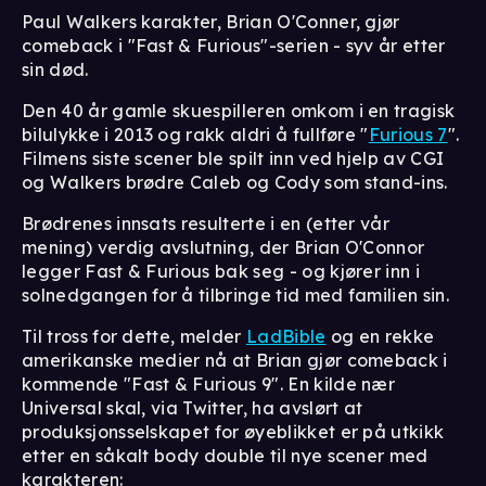
Paul Walkers karakter, Brian O'Conner, gjør
comeback i "Fast & Furious"-serien - syv år etter
sin død.
Den 40 år gamle skuespilleren omkom i en tragisk
bilulykke i 2013 og rakk aldri å fullføre "
Furious 7
".
Filmens siste scener ble spilt inn ved hjelp av CGI
og Walkers brødre Caleb og Cody som stand-ins.
Brødrenes innsats resulterte i en (etter vår
mening) verdig avslutning, der Brian O'Connor
legger Fast & Furious bak seg - og kjører inn i
solnedgangen for å tilbringe tid med familien sin.
Til tross for dette, melder
LadBible
og en rekke
amerikanske medier nå at Brian gjør comeback i
kommende "Fast & Furious 9". En kilde nær
Universal skal, via Twitter, ha avslørt at
produksjonsselskapet for øyeblikket er på utkikk
etter en såkalt body double til nye scener med
karakteren: