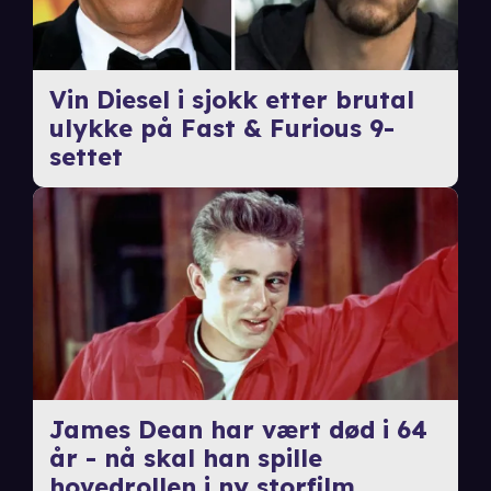
Vin Diesel i sjokk etter brutal
ulykke på Fast & Furious 9-
settet
James Dean har vært død i 64
år - nå skal han spille
hovedrollen i ny storfilm