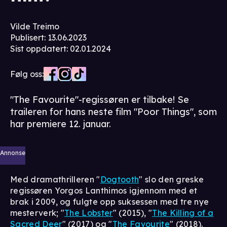
Vilde Treimo
Publisert
:
13.06.2023
Sist oppdatert
:
02.01.2024
Følg oss:
"The Favourite"-regissøren er tilbake! Se
traileren for hans neste film "Poor Things", som
har premiere 12. januar.
Annonse
Med dramathrilleren "
Dogtooth
" slo den greske
regissøren Yorgos Lanthimos igjennom med et
brak i 2009, og fulgte opp suksessen med tre nye
mesterverk; "
The Lobster
" (2015), "
The Killing of a
Sacred Deer
" (2017) og "
The Favourite
" (2018).