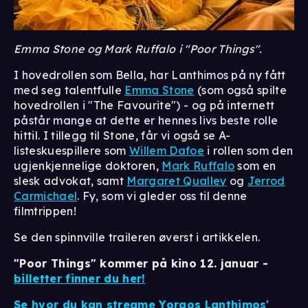
Emma Stone og Mark Ruffalo i "Poor Things".
I hovedrollen som Bella, har Lanthimos på ny fått
med seg talentfulle
Emma Stone
(som også spilte
hovedrollen i "The Favourite") - og på internett
påstår mange at dette er hennes livs beste rolle
hittil. I tillegg til Stone, får vi også se A-
listeskuespillere som
Willem Dafoe
i rollen som den
ugjenkjennelige doktoren,
Mark Ruffalo
som en
slesk advokat, samt
Margaret Qualley
og
Jerrod
Carmichael
. Fy, som vi gleder oss til denne
filmtrippen!
Se den spinnville traileren øverst i artikkelen.
"Poor Things" kommer på kino 12. januar -
billetter finner du her!
Se hvor du kan streame Yorgos Lanthimos'