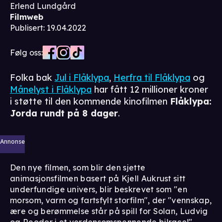
Erlend Lundgård
Filmweb
Publisert
:
19.04.2022
Følg oss:
Folka bak
Jul i Flåklypa
,
Herfra til Flåklypa
og
Månelyst i Flåklypa
har fått 12 millioner kroner
i støtte til den kommende kinofilmen
Flåklypa:
Jorda rundt på 8 dager
.
Annonse
Den nye filmen, som blir den sjette
animasjonsfilmen basert på Kjell Aukrust sitt
underfundige univers, blir beskrevet som "en
morsom, varm og fartsfylt storfilm", der "vennskap,
ære og berømmelse står på spill for Solan, Ludvig
og Reodor i et verdensomspennende bilrace!"