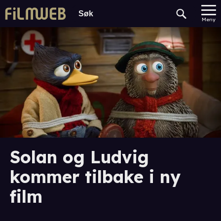
Meny
Solan og Ludvig
kommer tilbake i ny
film