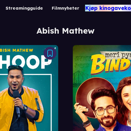
Kjøp kinogaveko
Streamingguide
Filmnyheter
Abish Mathew