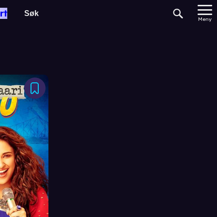
rt
Meny