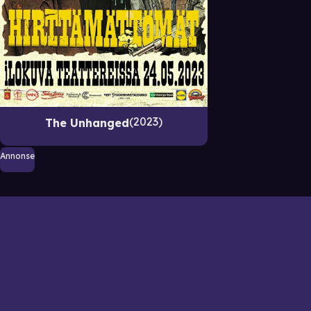
2023
The Unhanged
Annonse