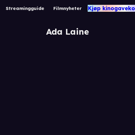
Kjøp kinogaveko
Streamingguide
Filmnyheter
Ada Laine