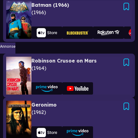
Batman (1966)
1966
Annonse
Robinson Crusoe on Mars
1964
Geronimo
1962