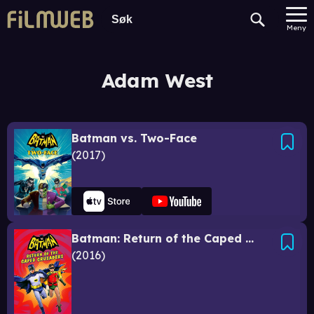
Meny
Adam West
Batman vs. Two-Face
2017
Batman: Return of the Caped Crusaders
2016