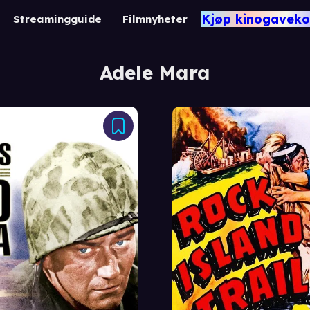
Kjøp kinogaveko
Streamingguide
Filmnyheter
Adele Mara