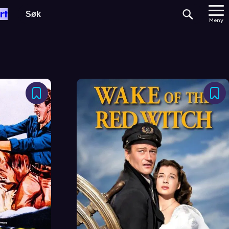
rt
Meny