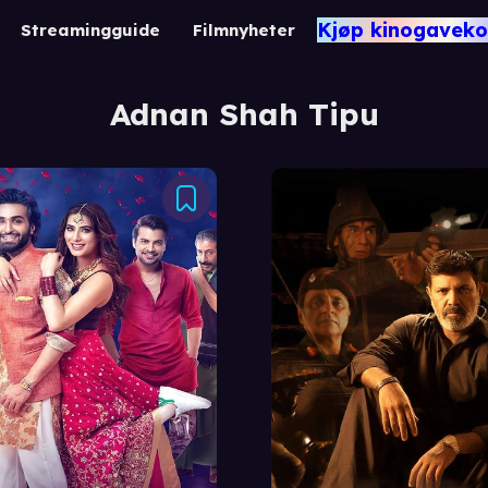
Kjøp kinogaveko
Streamingguide
Filmnyheter
Adnan Shah Tipu