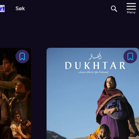
rt
Meny