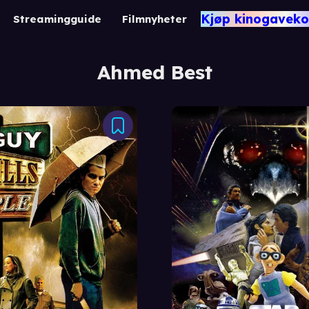
Kjøp kinogaveko
Streamingguide
Filmnyheter
Ahmed Best