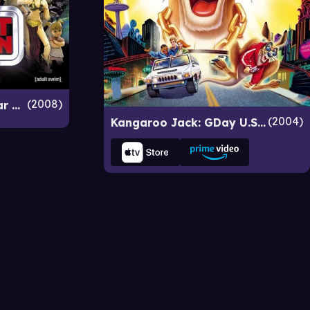
2008
The Robot Chicken: Star Wars Episode II
2004
Kangaroo Jack: GDay U.S.A!