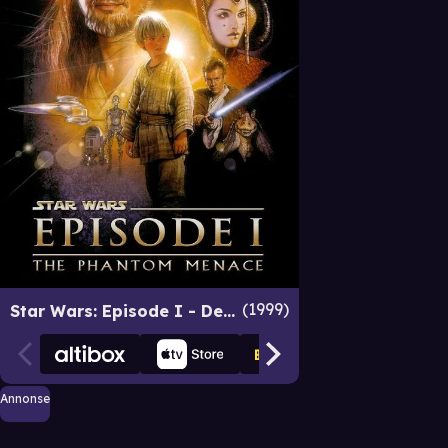
1999
Star Wars: Episode I - Den skjulte trussel
Annonse