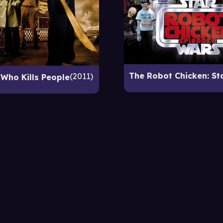
2011
Who Kills People