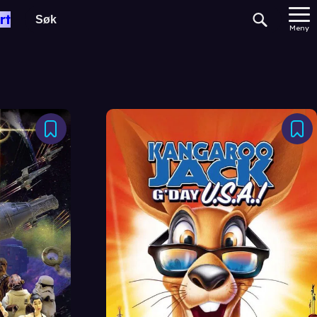
rt
Meny