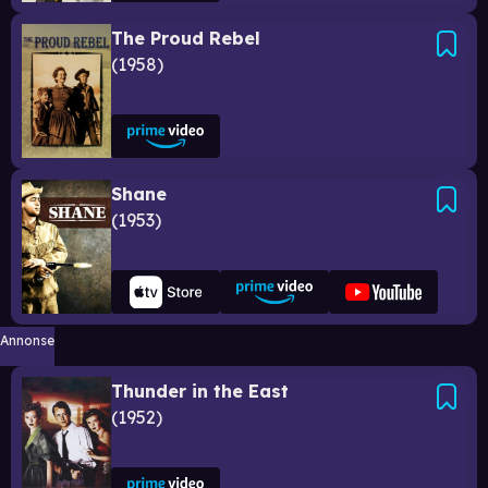
The Proud Rebel
1958
Shane
1953
Annonse
Thunder in the East
1952