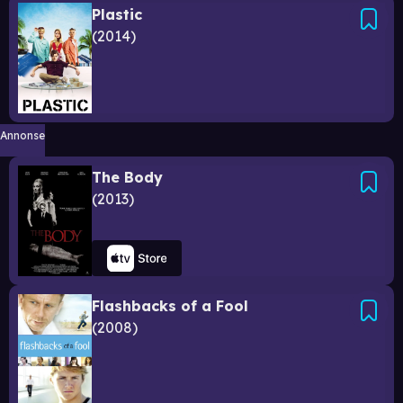
Plastic
2014
Annonse
The Body
2013
Flashbacks of a Fool
2008