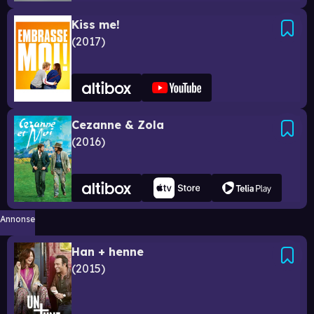
Kiss me!
2017
Cezanne & Zola
2016
Annonse
Han + henne
2015