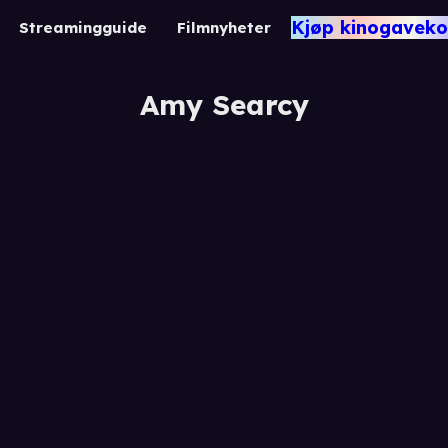
Kjøp kinogaveko
Streamingguide
Filmnyheter
Amy Searcy