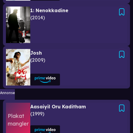
1: Nenokkadine
2014
Josh
2009
Annonse
Aasaiyil Oru Kaditham
1999