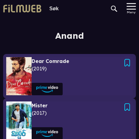
Meny
Anand
Dear Comrade
2019
Mister
2017