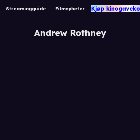
Kjøp kinogaveko
Streamingguide
Filmnyheter
Andrew Rothney