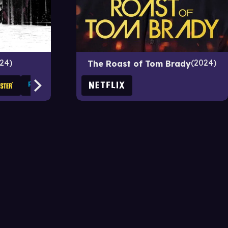
24
2024
The Roast of Tom Brady