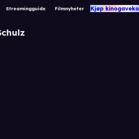
Kjøp kinogaveko
Streamingguide
Filmnyheter
chulz