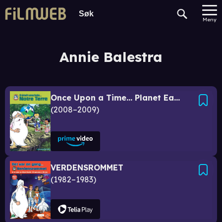
Meny
Annie Balestra
Once Upon a Time... Planet Earth
2008–2009
VERDENSROMMET
1982–1983