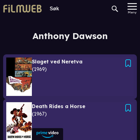
Meny
Anthony Dawson
Slaget ved Neretva
1969
Death Rides a Horse
1967