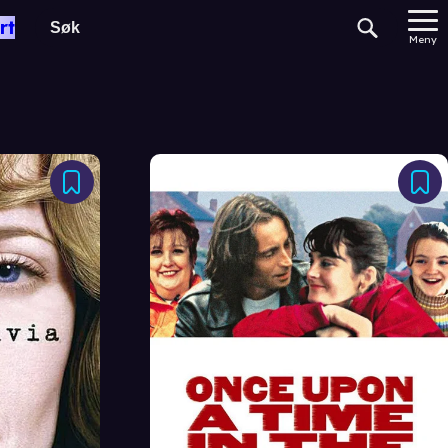
rt
Meny