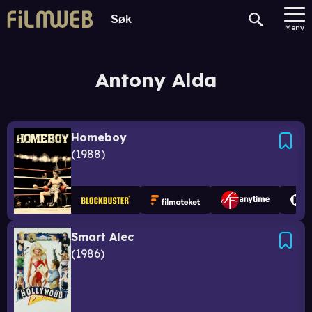
Meny
Antony Alda
Homeboy
1988
Smart Alec
1986