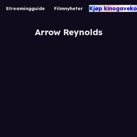
Kjøp kinogaveko
Streamingguide
Filmnyheter
Arrow Reynolds