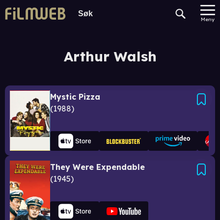
Meny
Arthur Walsh
Mystic Pizza
1988
They Were Expendable
1945