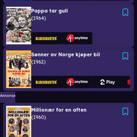
Pappa tar gull
1964
Sønner av Norge kjøper bil
1962
Annonse
Millionær for en aften
1960