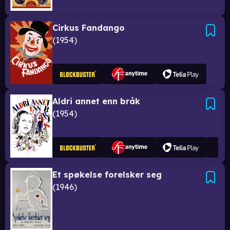
Cirkus Fandango
1954
Aldri annet enn bråk
1954
Et spøkelse forelsker seg
1946