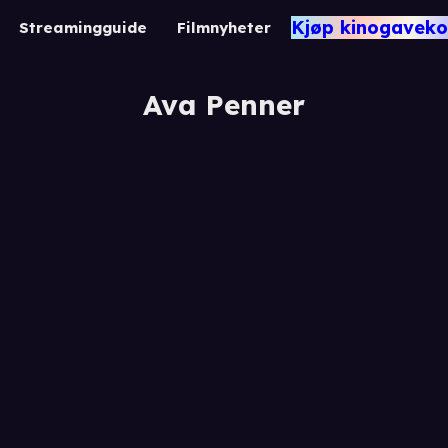
Kjøp kinogaveko
Streamingguide
Filmnyheter
Ava Penner