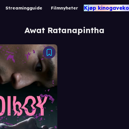
Kjøp kinogaveko
Streamingguide
Filmnyheter
Awat Ratanapintha