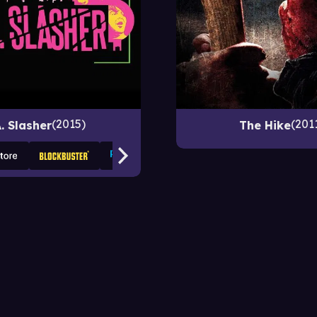
2015
201
A. Slasher
The Hike