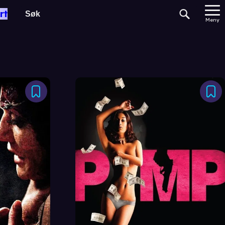
rt
Meny