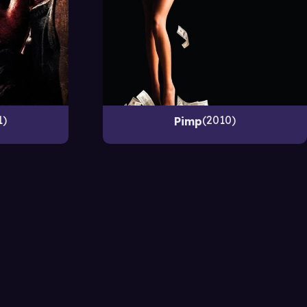
1
2010
Pimp