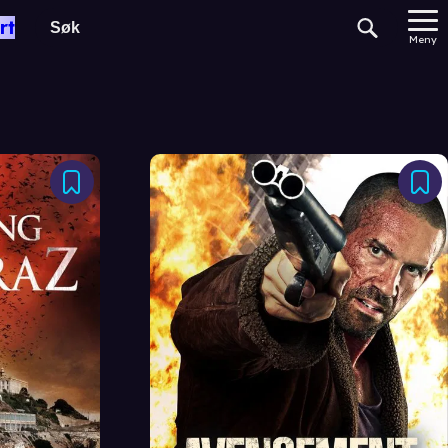
rt
Meny