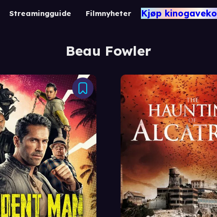
Kjøp kinogaveko
Streamingguide
Filmnyheter
Beau Fowler