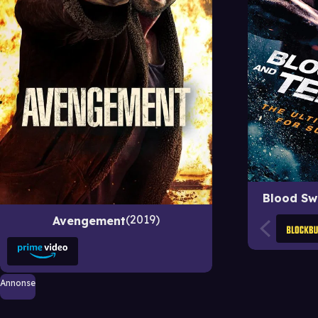
Blood Sw
2019
Avengement
Annonse