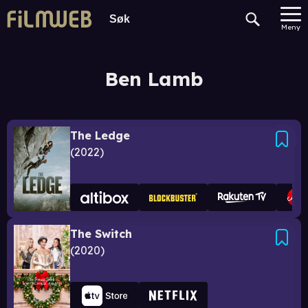
Meny
Ben Lamb
The Ledge
2022
The Switch
2020