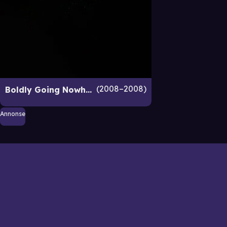
2008–2008
Boldly Going Nowhere
Annonse