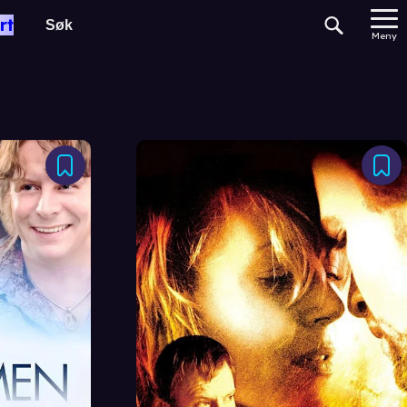
rt
Meny