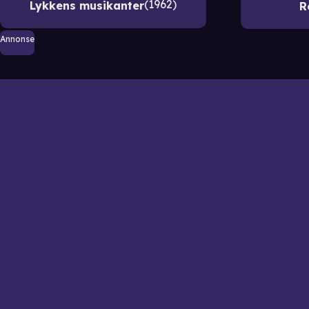
1962
Lykkens musikanter
R
Annonse