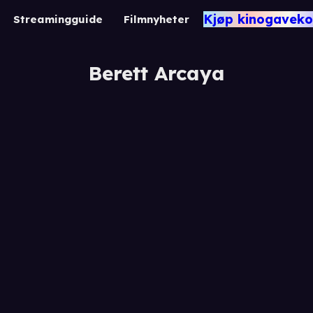
Kjøp kinogaveko
Streamingguide
Filmnyheter
Berett Arcaya