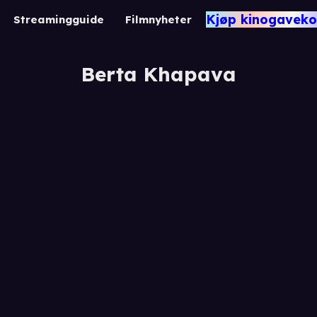
Kjøp kinogaveko
Streamingguide
Filmnyheter
Berta Khapava