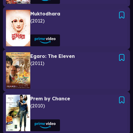
Muktodhara
2012
Egaro: The Eleven
2011
Prem by Chance
2010