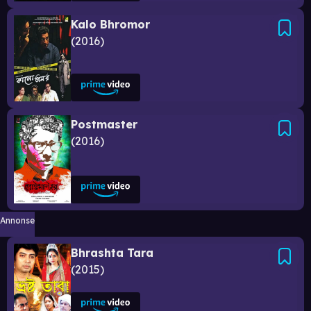
Kalo Bhromor
2016
Postmaster
2016
Annonse
Bhrashta Tara
2015