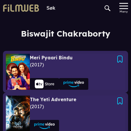
Meny
Biswajit Chakraborty
Meri Pyaari Bindu
2017
The Yeti Adventure
2017