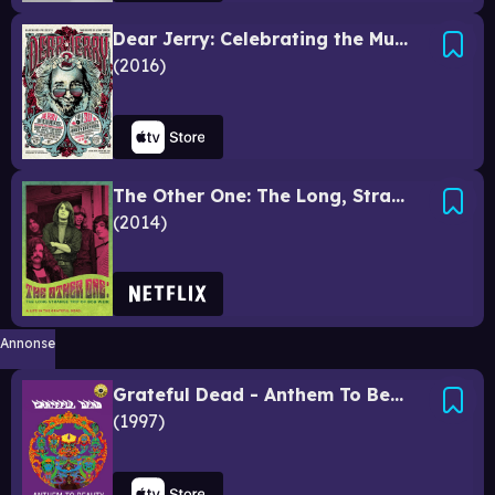
Dear Jerry: Celebrating the Music of Jerry Garcia
2016
The Other One: The Long, Strange Trip of Bob Weir
2014
Annonse
Grateful Dead - Anthem To Beauty (Classic Album)
1997