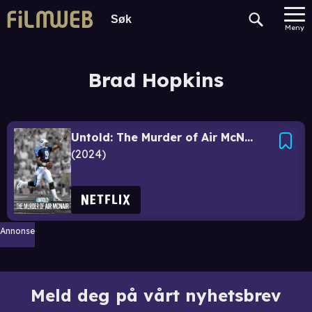
Meny
Brad Hopkins
Untold: The Murder of Air McNair
2024
Annonse
Meld deg på vårt nyhetsbrev