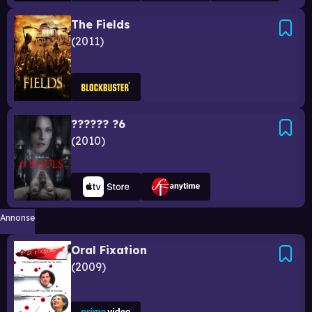
The Fields
2011
?????? ?6
2010
Annonse
Oral Fixation
2009