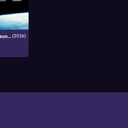
2016
RiffTrax Live: MST3K Reunion