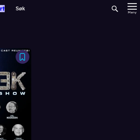
rt
Meny