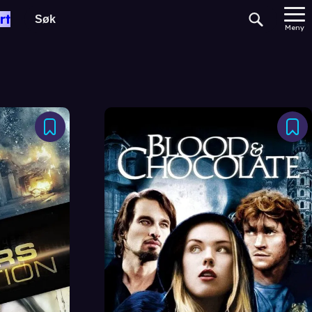
rt
Meny