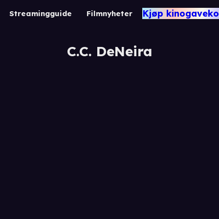
Kjøp kinogaveko
Streamingguide
Filmnyheter
C.C. DeNeira