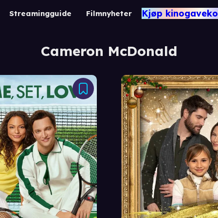
Kjøp kinogaveko
Streamingguide
Filmnyheter
Cameron McDonald