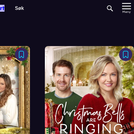
rt
Meny