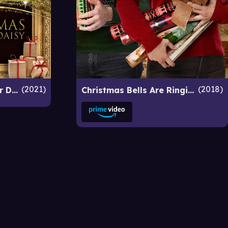
2021
2018
A Christmas Miracle for Daisy
Christmas Bells Are Ringing